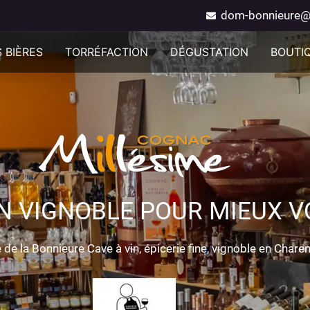
dom-bonnieure@
 BIÈRES
TORRÉFACTION
DÉGUSTATION
BOUTI
N VIGNOBLE POUR MIEUX VO
de la Bonnieure Cave à vin, épicerie fine, vignoble en Chare