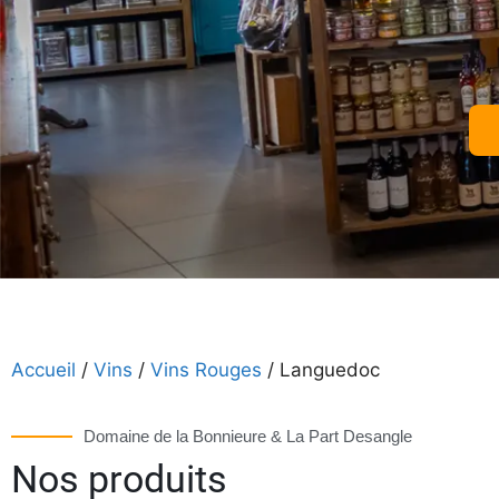
Accueil
/
Vins
/
Vins Rouges
/ Languedoc
Domaine de la Bonnieure & La Part Desangle
Nos produits