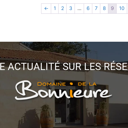
←
1
2
3
…
6
7
8
9
10
E ACTUALITÉ SUR LES RÉS