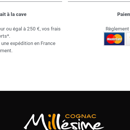
ait à la cave
Paiem
 ou égal à 250 €, vos frais
Règlement s
rts*.
r une expédition en France
ement.