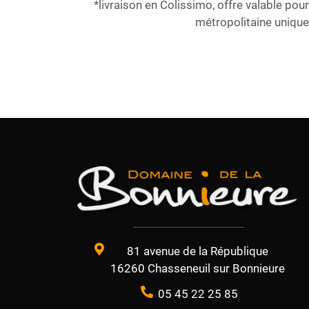
*livraison en Colissimo, offre valable pou
métropolitaine uniqu
81 avenue de la République
16260 Chasseneuil sur Bonnieure
05 45 22 25 85