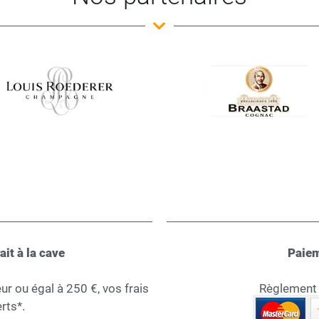
ait à la cave
Paiem
 ou égal à 250 €, vos frais
Règlement s
rts*.