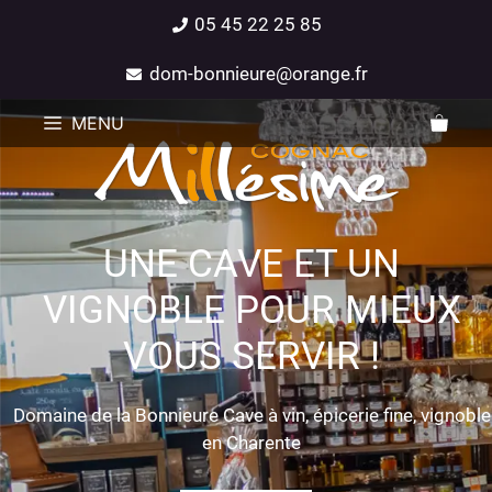
05 45 22 25 85
dom-bonnieure@orange.fr
MENU
UNE CAVE ET UN
VIGNOBLE POUR MIEUX
VOUS SERVIR !
Domaine de la Bonnieure Cave à vin, épicerie fine, vignoble
en Charente