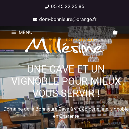
05 45 22 25 85
dom-bonnieure@orange.fr
MENU
UNE CAVE ET UN
VIGNOBLE POUR MIEUX
VOUS SERVIR !
Domaine de la Bonnieure Cave à vin, épicerie fine, vignoble
en Charente