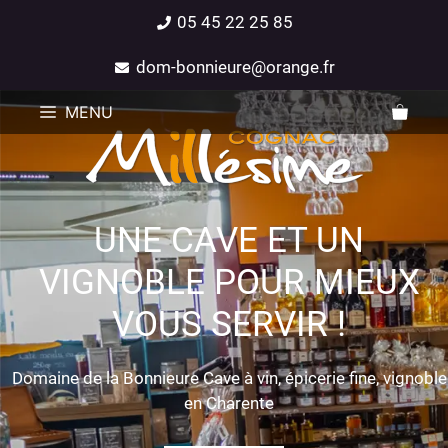
05 45 22 25 85
dom-bonnieure@orange.fr
MENU
UNE CAVE ET UN
VIGNOBLE POUR MIEUX
VOUS SERVIR !
Domaine de la Bonnieure Cave à vin, épicerie fine, vignoble
en Charente