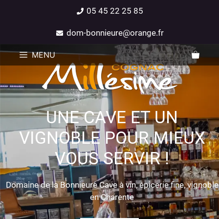
05 45 22 25 85
dom-bonnieure@orange.fr
MENU
UNE CAVE ET UN
VIGNOBLE POUR MIEUX
VOUS SERVIR !
Domaine de la Bonnieure Cave à vin, épicerie fine, vignoble
en Charente