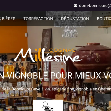
dom-bonnieure@
 BIÈRES
TORRÉFACTION
DÉGUSTATION
BOUTI
N VIGNOBLE POUR MIEUX VO
de la Bonnieure Cave à vin, épicerie fine, vignoble en Chare