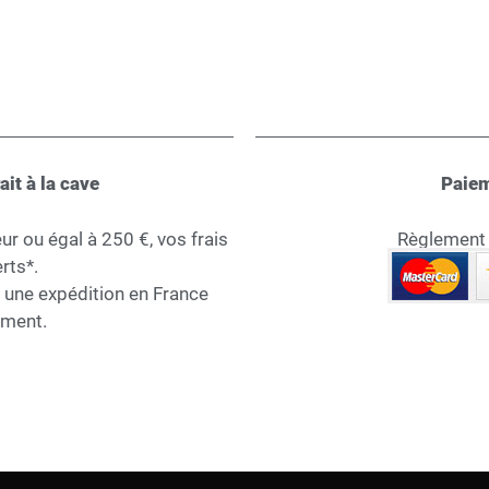
ait à la cave
Paiem
 ou égal à 250 €, vos frais
Règlement s
rts*.
r une expédition en France
ement.