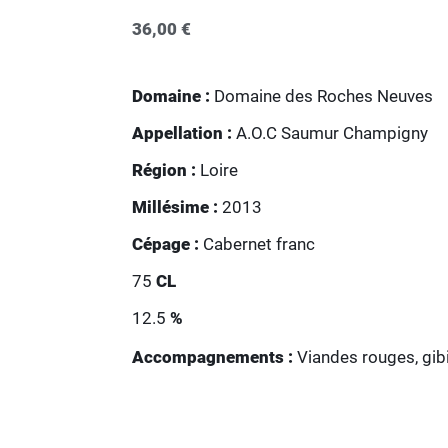
36,00
€
Domaine :
Domaine des Roches Neuves
Appellation :
A.O.C Saumur Champigny
Région :
Loire
Millésime :
2013
Cépage :
Cabernet franc
75
CL
12.5
%
Accompagnements :
Viandes rouges, gib