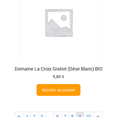
Domaine La Croix Gratiot (Désir Blanc) BIO
9,80
€
Ajouter au panier
←
1
2
3
…
6
7
8
9
10
→