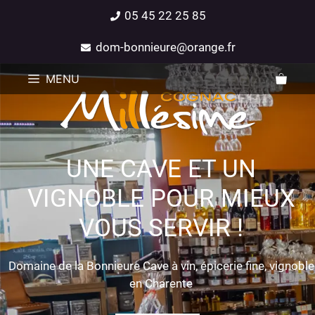
05 45 22 25 85
dom-bonnieure@orange.fr
MENU
UNE CAVE ET UN
VIGNOBLE POUR MIEUX
VOUS SERVIR !
Domaine de la Bonnieure Cave à vin, épicerie fine, vignoble
en Charente