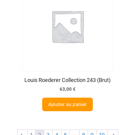
Louis Roederer Collection 243 (Brut)
63,00
€
Ajouter au panier
←
1
2
3
4
5
…
8
9
10
→