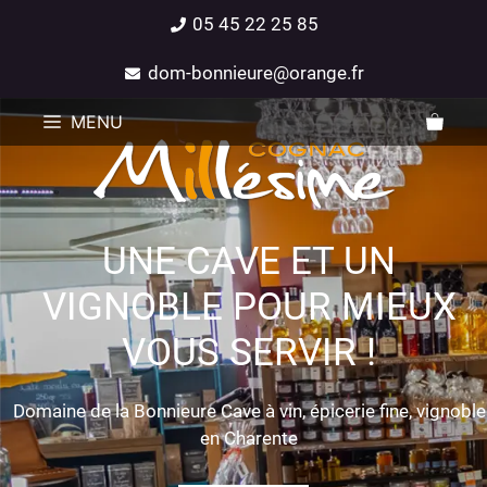
05 45 22 25 85
dom-bonnieure@orange.fr
MENU
UNE CAVE ET UN
VIGNOBLE POUR MIEUX
VOUS SERVIR !
Domaine de la Bonnieure Cave à vin, épicerie fine, vignoble
en Charente