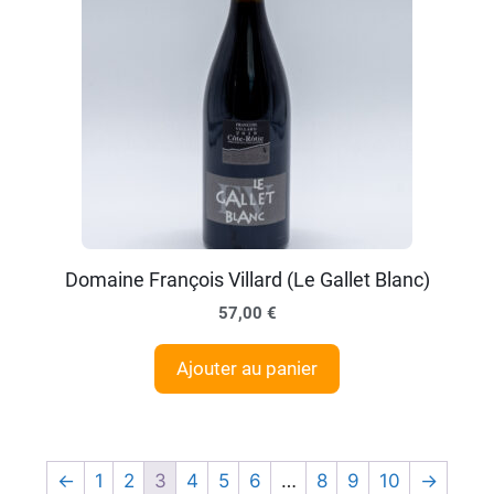
Domaine François Villard (Le Gallet Blanc)
57,00
€
Ajouter au panier
←
1
2
3
4
5
6
…
8
9
10
→