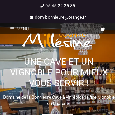
05 45 22 25 85
dom-bonnieure@orange.fr
MENU
UNE CAVE ET UN
VIGNOBLE POUR MIEUX
VOUS SERVIR !
Domaine de la Bonnieure Cave à vin, épicerie fine, vignoble
en Charente