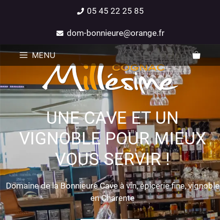
05 45 22 25 85
dom-bonnieure@orange.fr
MENU
UNE CAVE ET UN
VIGNOBLE POUR MIEUX
VOUS SERVIR !
Domaine de la Bonnieure Cave à vin, épicerie fine, vignoble
en Charente