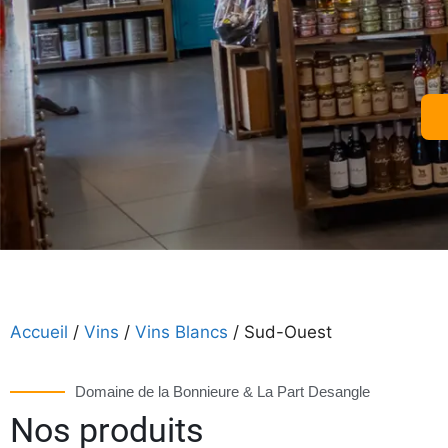
Accueil
/
Vins
/
Vins Blancs
/ Sud-Ouest
Domaine de la Bonnieure & La Part Desangle
Nos produits