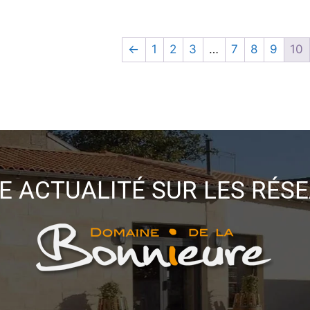
←
1
2
3
…
7
8
9
10
E ACTUALITÉ SUR LES RÉS