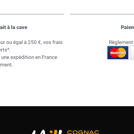
ait à la cave
Paiem
 ou égal à 250 €, vos frais
Règlement s
rts*.
r une expédition en France
ement.