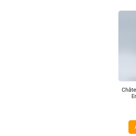
Châte
E