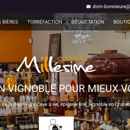
dom-bonnieure@
 BIÈRES
TORRÉFACTION
DÉGUSTATION
BOUTI
N VIGNOBLE POUR MIEUX VO
de la Bonnieure Cave à vin, épicerie fine, vignoble en Chare