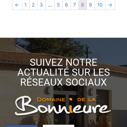
←
1
2
3
…
5
6
7
8
9
10
→
SUIVEZ NOTRE
ACTUALITÉ SUR LES
RÉSEAUX SOCIAUX