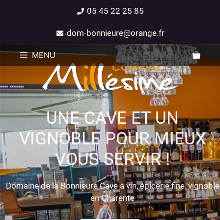
05 45 22 25 85
dom-bonnieure@orange.fr
MENU
UNE CAVE ET UN
VIGNOBLE POUR MIEUX
VOUS SERVIR !
Domaine de la Bonnieure Cave à vin, épicerie fine, vignoble
en Charente