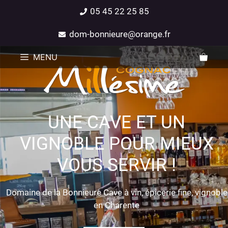
05 45 22 25 85
dom-bonnieure@orange.fr
MENU
UNE CAVE ET UN
VIGNOBLE POUR MIEUX
VOUS SERVIR !
Domaine de la Bonnieure Cave à vin, épicerie fine, vignoble
en Charente