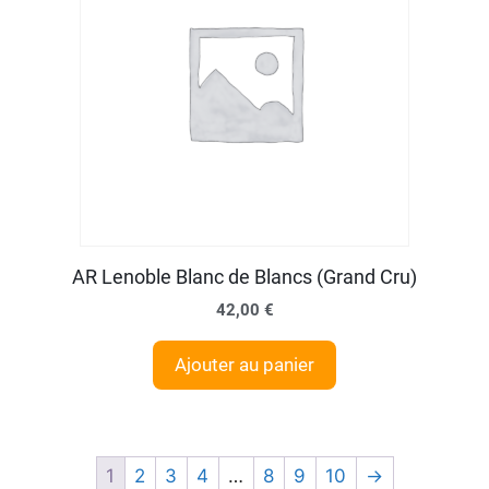
AR Lenoble Blanc de Blancs (Grand Cru)
42,00
€
Ajouter au panier
1
2
3
4
…
8
9
10
→