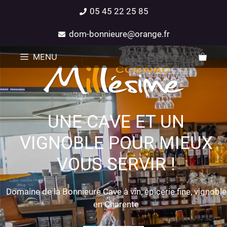
05 45 22 25 85
dom-bonnieure@orange.fr
MENU
UNE CAVE ET UN
VIGNOBLE POUR MIEUX
VOUS SERVIR !
Domaine de la Bonnieure Cave à vin, épicerie fine, vignoble
en Charente