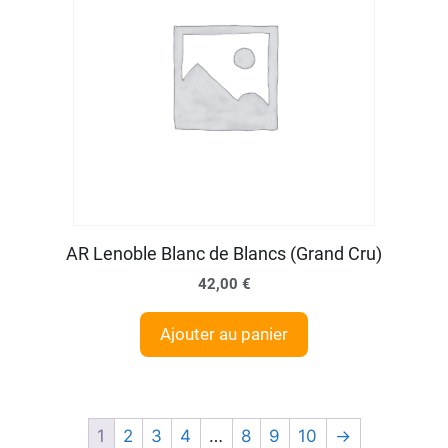
AR Lenoble Blanc de Blancs (Grand Cru)
42,00
€
Ajouter au panier
1
2
3
4
…
8
9
10
→