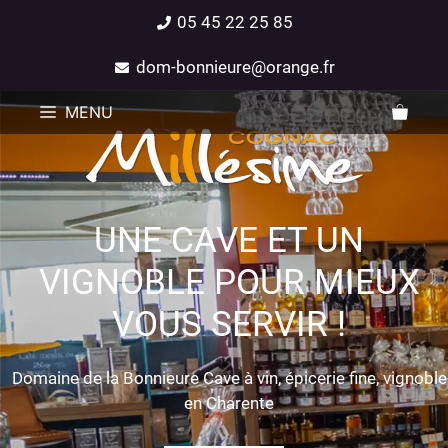
05 45 22 25 85
dom-bonnieure@orange.fr
MENU
UNE CAVE ET UN
VIGNOBLE POUR MIEUX
VOUS SERVIR !
Domaine de la Bonnieure Cave à vin, épicerie fine, vignoble
en Charente