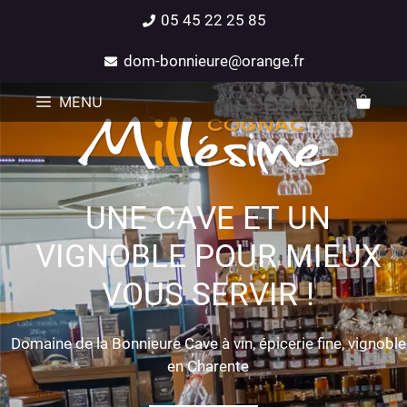
05 45 22 25 85
dom-bonnieure@orange.fr
MENU
UNE CAVE ET UN
VIGNOBLE POUR MIEUX
VOUS SERVIR !
Domaine de la Bonnieure Cave à vin, épicerie fine, vignoble
en Charente