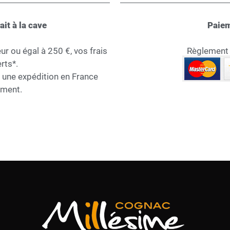
ait à la cave
Paiem
 ou égal à 250 €, vos frais
Règlement s
rts*.
r une expédition en France
ement.