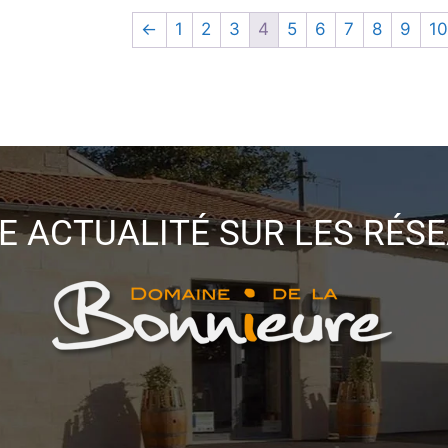
←
1
2
3
4
5
6
7
8
9
1
E ACTUALITÉ SUR LES RÉS