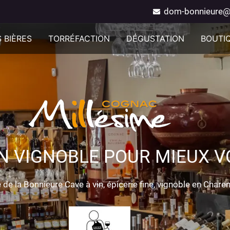
dom-bonnieure@
 BIÈRES
TORRÉFACTION
DÉGUSTATION
BOUTI
N VIGNOBLE POUR MIEUX VO
de la Bonnieure Cave à vin, épicerie fine, vignoble en Chare