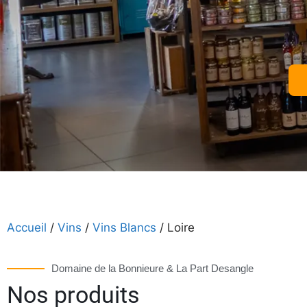
Accueil
/
Vins
/
Vins Blancs
/ Loire
Domaine de la Bonnieure & La Part Desangle
Nos produits