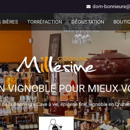
dom-bonnieure@
 BIÈRES
TORRÉFACTION
DÉGUSTATION
BOUTI
N VIGNOBLE POUR MIEUX VO
de la Bonnieure Cave à vin, épicerie fine, vignoble en Chare