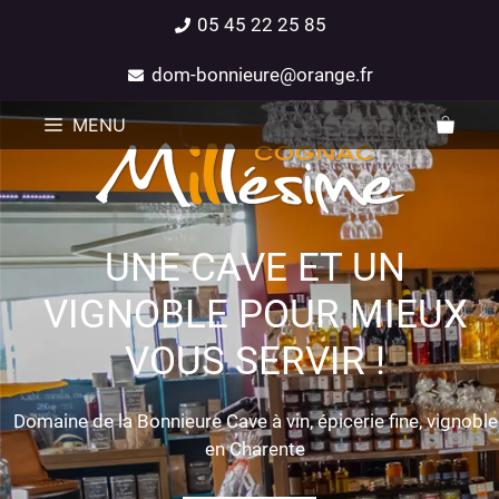
05 45 22 25 85
dom-bonnieure@orange.fr
MENU
UNE CAVE ET UN
VIGNOBLE POUR MIEUX
VOUS SERVIR !
Domaine de la Bonnieure Cave à vin, épicerie fine, vignoble
en Charente