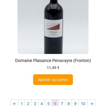
Domaine Plaisance Penavayre (Fronton)
11,40
€
Ajouter au panier
←
1
2
3
4
5
6
7
8
9
10
→