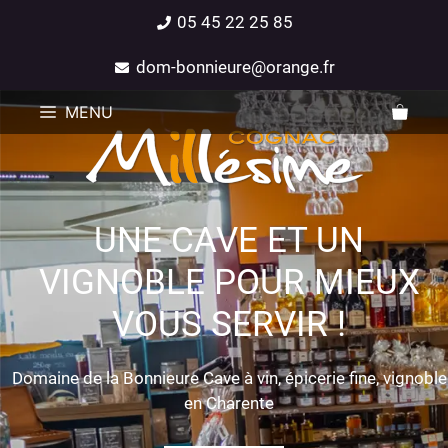
05 45 22 25 85
dom-bonnieure@orange.fr
MENU
UNE CAVE ET UN
VIGNOBLE POUR MIEUX
VOUS SERVIR !
Domaine de la Bonnieure Cave à vin, épicerie fine, vignoble
en Charente