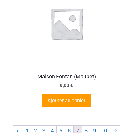
Maison Fontan (Maubet)
8,00
€
Ajouter au panier
←
1
2
3
4
5
6
7
8
9
10
→