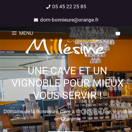
05 45 22 25 85
dom-bonnieure@orange.fr
MENU
UNE CAVE ET UN
VIGNOBLE POUR MIEUX
VOUS SERVIR !
Domaine de la Bonnieure Cave à vin, épicerie fine, vignoble
en Charente