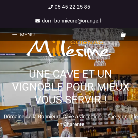
05 45 22 25 85
dom-bonnieure@orange.fr
MENU
UNE CAVE ET UN
VIGNOBLE POUR MIEUX
VOUS SERVIR !
Domaine de la Bonnieure Cave à vin, épicerie fine, vignoble
en Charente