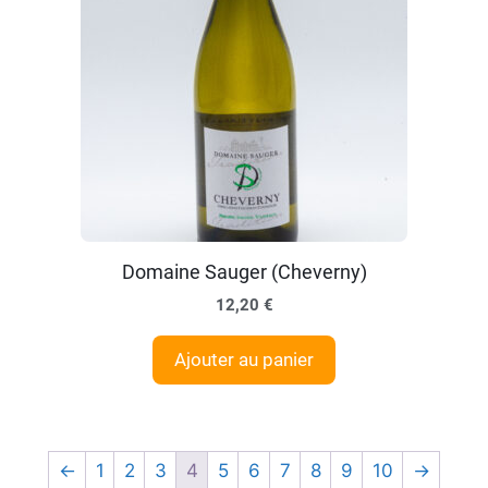
Domaine Sauger (Cheverny)
12,20
€
Ajouter au panier
←
1
2
3
4
5
6
7
8
9
10
→