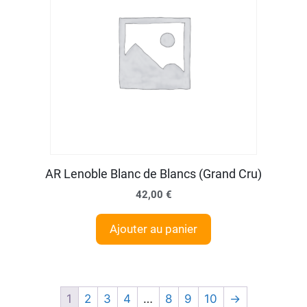
AR Lenoble Blanc de Blancs (Grand Cru)
42,00
€
Ajouter au panier
1
2
3
4
…
8
9
10
→