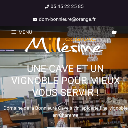
05 45 22 25 85
dom-bonnieure@orange.fr
MENU
UNE CAVE ET UN
VIGNOBLE POUR MIEUX
VOUS SERVIR !
Domaine de la Bonnieure Cave à vin, épicerie fine, vignoble
en Charente